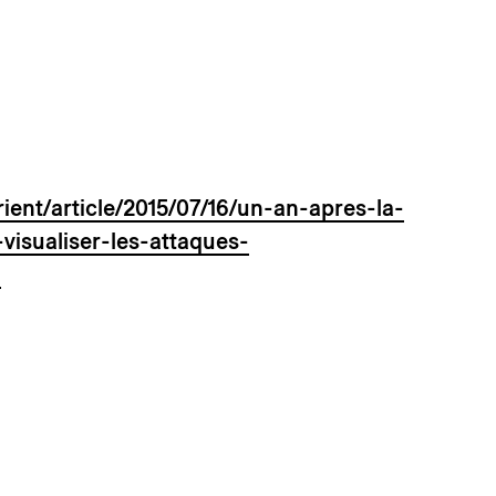
ient/article/2015/07/16/un-an-apres-la-
isualiser-les-attaques-
l